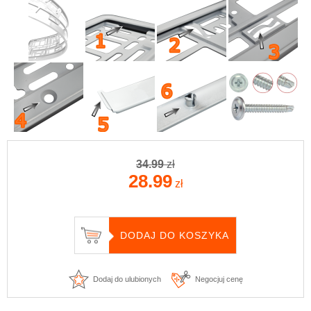
34.99
zł
28.99
zł
Dodaj do ulubionych
Negocjuj cenę