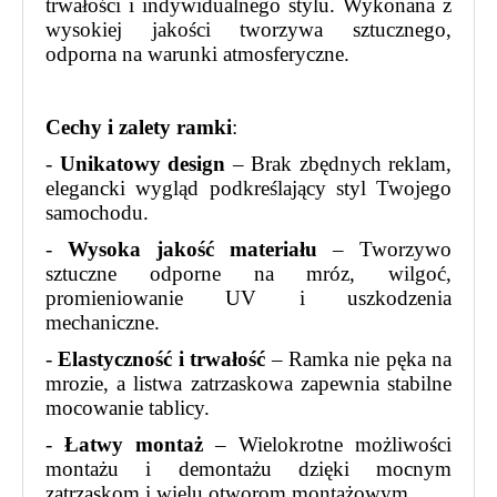
trwałości i indywidualnego stylu. Wykonana z
wysokiej jakości tworzywa sztucznego,
odporna na warunki atmosferyczne.
Cechy i zalety ramki
:
-
Unikatowy design
– Brak zbędnych reklam,
elegancki wygląd podkreślający styl Twojego
samochodu.
-
Wysoka jakość materiału
– Tworzywo
sztuczne odporne na mróz, wilgoć,
promieniowanie UV i uszkodzenia
mechaniczne.
-
Elastyczność i trwałość
– Ramka nie pęka na
mrozie, a listwa zatrzaskowa zapewnia stabilne
mocowanie tablicy.
-
Łatwy montaż
– Wielokrotne możliwości
montażu i demontażu dzięki mocnym
zatrzaskom i wielu otworom montażowym.