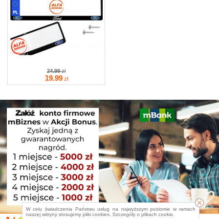
24.99
zł
19
.99
zł
W celu świadczenia Państwu usług na najwyższym poziomie w ramach
naszej witryny stosujemy pliki cookies. Szczegóły o
plikach cookie
.