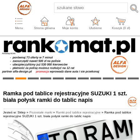
Menu
Strona główna
Moje konto
Ulubione
Koszyk (
0
zł)
Ramka pod tablice rejestracyjne SUZUKI 1 szt.
biała połysk ramki do tablic napis
Jesteś w: Sklep »
Pozostałe marki
»
Ramki pod tablice rejestracyjne
» Ramka pod tablice
rejestracyjne SUZUKI 1 szt. biała połysk ramki do tablic napis