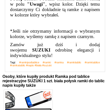
w polu
"Uwagi"
, wpisz kolor. Dzięki temu
dostarczymy Ci dokładnie tą ramke z napisem
w kolorze który wybrałeś.
*Jeśli nie otrzymamy informacji o wybranym
kolorze, wyślemy ramkę z napisem czarnym.
Zamów już dziś i dodaj
swojemu
SUZUKI
odrobinę elegancji i
indywidualnego stylu!
Tagi:
#ramkipodtablice
#ramki
#ramka
#ramkitablic
#ramktablice
#ramkatablic
#napis
#biała
#suzuki
Osoby, które kupiły produkt Ramka pod tablice
rejestracyjne SUZUKI 1 szt. biała połysk ramki do tablic
napis kupiły także