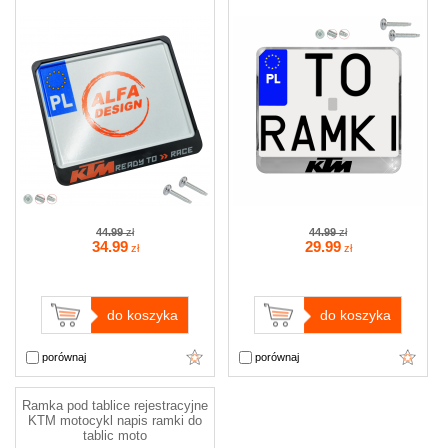
44.99
zł
44.99
zł
34
.99
29
.99
zł
zł
do koszyka
do koszyka
porównaj
porównaj
Ramka pod tablice rejestracyjne
KTM motocykl napis ramki do
tablic moto