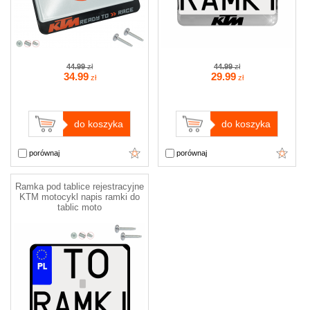
44.99
zł
44.99
zł
34
.99
29
.99
zł
zł
do koszyka
do koszyka
porównaj
porównaj
Ramka pod tablice rejestracyjne
KTM motocykl napis ramki do
tablic moto