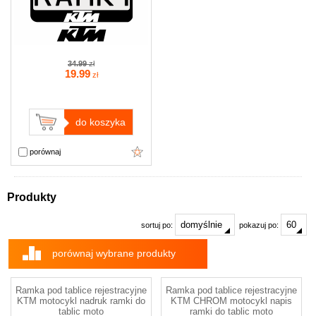
34.99
zł
19
.99
zł
do koszyka
porównaj
Produkty
sortuj po:
pokazuj po:
porównaj wybrane produkty
Ramka pod tablice rejestracyjne
Ramka pod tablice rejestracyjne
KTM motocykl nadruk ramki do
KTM CHROM motocykl napis
tablic moto
ramki do tablic moto