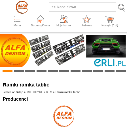
Menu
Strona główna
Moje konto
Ulubione
Koszyk (
0
zł)
Ramki ramka tablic
Jesteś w: Sklep »
MOTOCYKL
»
KTM
» Ramki ramka tablic
Producenci