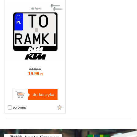
34.99
zł
19
.99
zł
do koszyka
porównaj