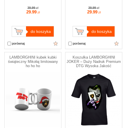
39.99
zł
39.99
zł
29
.99
29
.99
zł
zł
do koszyka
do koszyka
porównaj
porównaj
LAMBORGHINI kubek kubki
Koszulka LAMBORGHINI
świąteczny Mikołaj limitowany
JOKER – Duży Nadruk Premium
ho ho ho
DTG Wysoka Jakość