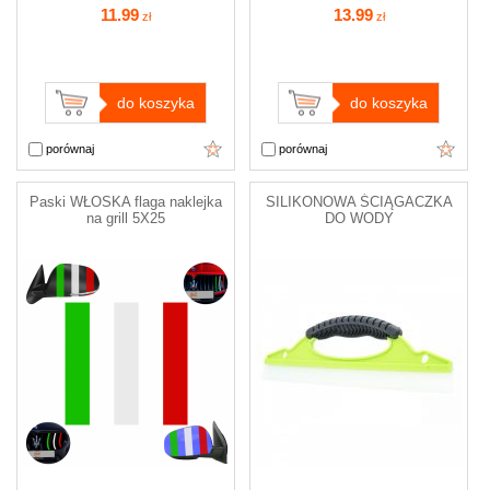
11
.99
13
.99
zł
zł
do koszyka
do koszyka
porównaj
porównaj
Paski WŁOSKA flaga naklejka
SILIKONOWA ŚCIĄGACZKA
na grill 5X25
DO WODY