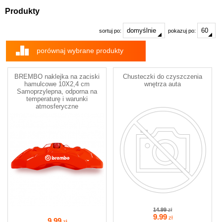
Produkty
sortuj po:
pokazuj po:
porównaj wybrane produkty
BREMBO naklejka na zaciski
Chusteczki do czyszczenia
hamulcowe 10X2,4 cm
wnętrza auta
Samoprzylepna, odporna na
temperaturę i warunki
atmosferyczne
14.99
zł
9
.99
zł
9
.99
zł