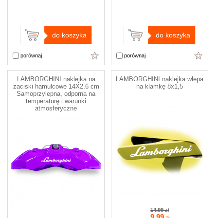
do koszyka
do koszyka
porównaj
porównaj
LAMBORGHINI naklejka na
LAMBORGHINI naklejka wlepa
zaciski hamulcowe 14X2,6 cm
na klamkę 8x1,5
Samoprzylepna, odporna na
temperaturę i warunki
atmosferyczne
14.99
zł
9
.99
zł