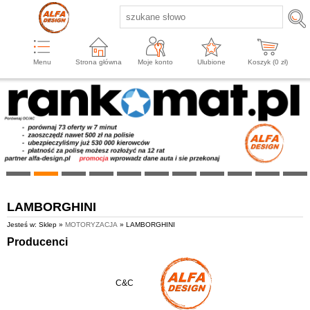
Menu
Strona główna
Moje konto
Ulubione
Koszyk (
0
zł)
LAMBORGHINI
Jesteś w: Sklep »
MOTORYZACJA
» LAMBORGHINI
Producenci
C&C