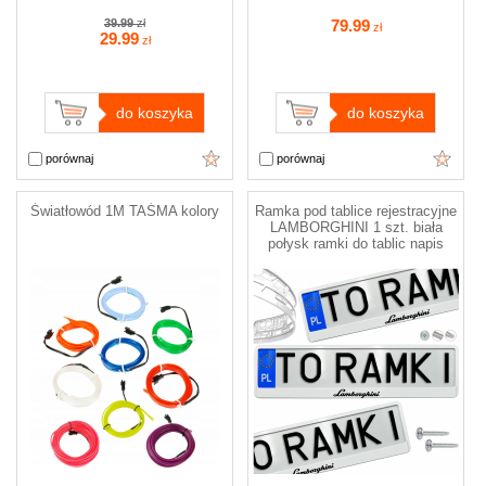
39.99
zł
79
.99
zł
29
.99
zł
do koszyka
do koszyka
porównaj
porównaj
Światłowód 1M TAŚMA kolory
Ramka pod tablice rejestracyjne
LAMBORGHINI 1 szt. biała
połysk ramki do tablic napis