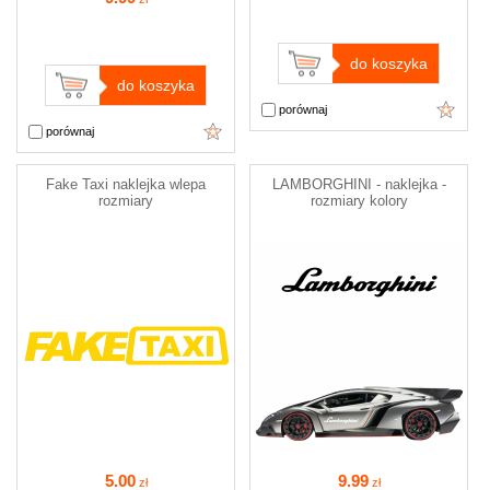
do koszyka
do koszyka
porównaj
porównaj
Fake Taxi naklejka wlepa
LAMBORGHINI - naklejka -
rozmiary
rozmiary kolory
5
.00
9
.99
zł
zł