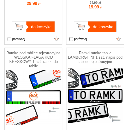
29
.99
24.99
zł
zł
19
.99
zł
do koszyka
do koszyka
porównaj
porównaj
Ramka pod tablice rejestracyjne
Ramki ramka tablic
WŁOSKA FLAGA KOD
LAMBORGHINI 1 szt. napis pod
KRESKOWY 1 szt. ramki do
tablice rejestracyjne
tablic