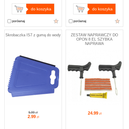
do koszyka
do koszyka
porównaj
porównaj
Skrobaczka IS7 z gumą do wody
ZESTAW NAPRAWCZY DO
OPON 8 EL SZYBKA
NAPRAWA
5.00
zł
24
.99
zł
2
.99
zł