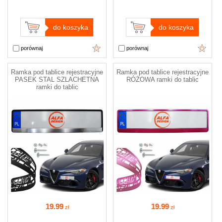
do koszyka
do koszyka
porównaj
porównaj
Ramka pod tablice rejestracyjne
Ramka pod tablice rejestracyjne
PASEK STAL SZLACHETNA
RÓŻOWA ramki do tablic
ramki do tablic
19
.99
19
.99
zł
zł