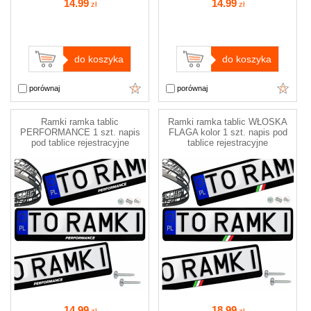
14
.99
14
.99
zł
zł
do koszyka
do koszyka
porównaj
porównaj
Ramki ramka tablic
Ramki ramka tablic WŁOSKA
PERFORMANCE 1 szt. napis
FLAGA kolor 1 szt. napis pod
pod tablice rejestracyjne
tablice rejestracyjne
14
.99
18
.99
zł
zł