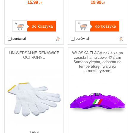
15
.99
19
.99
zł
zł
do koszyka
do koszyka
porównaj
porównaj
UNIWERSALNE REKAWICE
WŁOSKA FLAGA naklejka na
OCHRONNE
zaciski hamulcowe 4X2 cm
Samoprzylepna, odporna na
temperaturę i warunki
atmosferyczne
4.99
zł