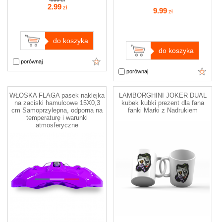
2
.99
zł
9
.99
zł
do koszyka
do koszyka
porównaj
porównaj
WŁOSKA FLAGA pasek naklejka
LAMBORGHINI JOKER DUAL
na zaciski hamulcowe 15X0,3
kubek kubki prezent dla fana
cm Samoprzylepna, odporna na
fanki Marki z Nadrukiem
temperaturę i warunki
atmosferyczne