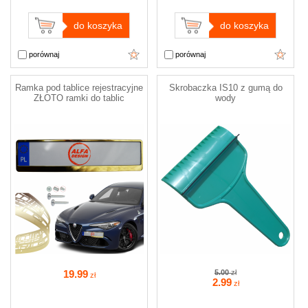
do koszyka
do koszyka
porównaj
porównaj
Ramka pod tablice rejestracyjne
Skrobaczka IS10 z gumą do
ZŁOTO ramki do tablic
wody
19
.99
5.00
zł
zł
2
.99
zł