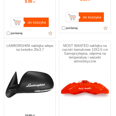
9
.99
zł
do koszyka
do koszyka
porównaj
porównaj
LAMBORGHINI naklejka wlepa
MOST WANTED naklejka na
na lusterko 20x3,7
zaciski hamulcowe 13X2,6 cm
Samoprzylepna, odporna na
temperaturę i warunki
atmosferyczne
19.99
zł