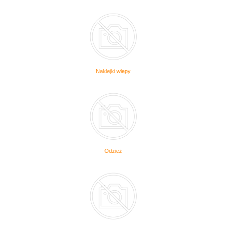
Naklejki wlepy
Odzież