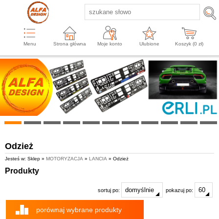
Menu
Strona główna
Moje konto
Ulubione
Koszyk (
0
zł)
Odzież
Jesteś w: Sklep »
MOTORYZACJA
»
LANCIA
» Odzież
Produkty
sortuj po:
pokazuj po:
porównaj wybrane produkty