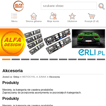
Menu
Strona główna
Moje konto
Ulubione
Koszyk (
0
zł)
Akcesoria
Jesteś w: Sklep »
MOTOCYKL
»
JUNAK
» Akcesoria
Produkty
Niestety, ta kategoria nie zawiera produktów.
Zapraszamy do przejrzenia asortymentu w pozostałych kategoriach.
Produkty
Niestety, ta kategoria nie zawiera produktów.