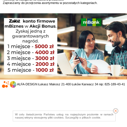
Zapraszamy do przejrzenia asortymentu w pozostałych kategoriach.
ALFA-DESIGN Łukasz Makosz 21-400 Łuków Karwacz 34 nip: 825-189-43-41
W celu świadczenia Państwu usług na najwyższym poziomie w ramach
naszej witryny stosujemy pliki cookies. Szczegóły o
plikach cookie
.