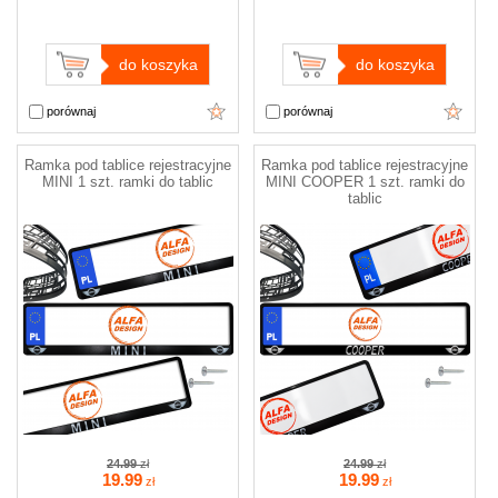
do koszyka
do koszyka
porównaj
porównaj
Ramka pod tablice rejestracyjne
Ramka pod tablice rejestracyjne
MINI 1 szt. ramki do tablic
MINI COOPER 1 szt. ramki do
tablic
24.99
zł
24.99
zł
19
.99
19
.99
zł
zł