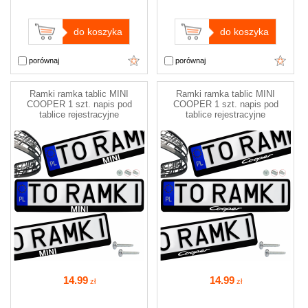
do koszyka
do koszyka
porównaj
porównaj
Ramki ramka tablic MINI
Ramki ramka tablic MINI
COOPER 1 szt. napis pod
COOPER 1 szt. napis pod
tablice rejestracyjne
tablice rejestracyjne
14
.99
14
.99
zł
zł