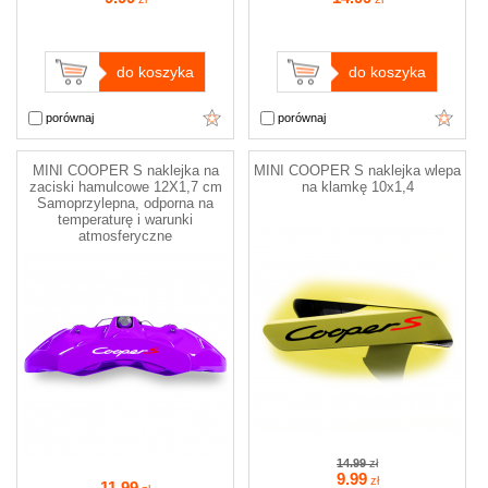
do koszyka
do koszyka
porównaj
porównaj
MINI COOPER S naklejka na
MINI COOPER S naklejka wlepa
zaciski hamulcowe 12X1,7 cm
na klamkę 10x1,4
Samoprzylepna, odporna na
temperaturę i warunki
atmosferyczne
14.99
zł
9
.99
zł
11
.99