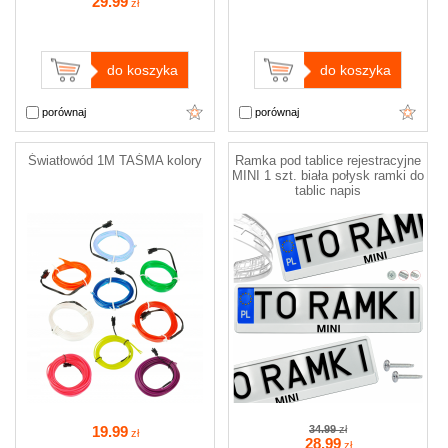
29
.99
zł
do koszyka
do koszyka
porównaj
porównaj
Światłowód 1M TAŚMA kolory
Ramka pod tablice rejestracyjne
MINI 1 szt. biała połysk ramki do
tablic napis
19
.99
34.99
zł
zł
28
.99
zł