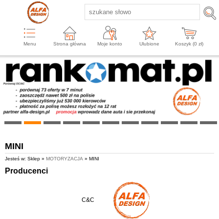
Menu
Strona główna
Moje konto
Ulubione
Koszyk (
0
zł)
MINI
Jesteś w: Sklep »
MOTORYZACJA
» MINI
Producenci
C&C