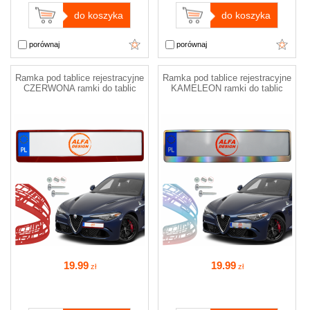
do koszyka
do koszyka
porównaj
porównaj
Ramka pod tablice rejestracyjne
Ramka pod tablice rejestracyjne
CZERWONA ramki do tablic
KAMELEON ramki do tablic
19
.99
19
.99
zł
zł