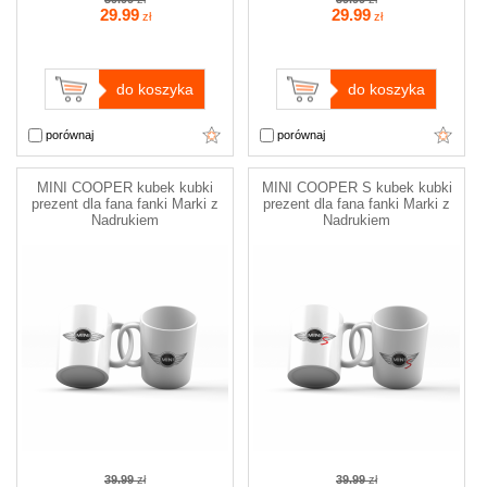
29
.99
29
.99
zł
zł
do koszyka
do koszyka
porównaj
porównaj
MINI COOPER kubek kubki
MINI COOPER S kubek kubki
prezent dla fana fanki Marki z
prezent dla fana fanki Marki z
Nadrukiem
Nadrukiem
39.99
zł
39.99
zł