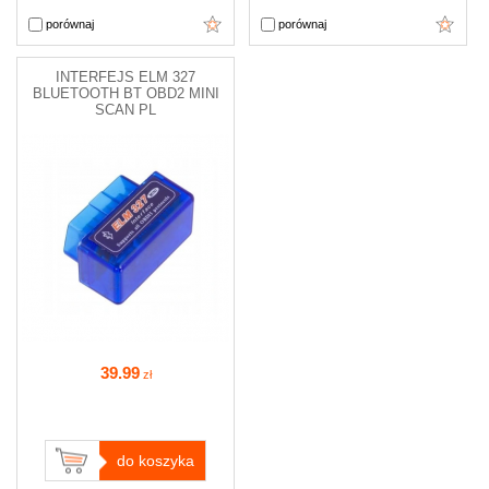
porównaj
porównaj
INTERFEJS ELM 327
BLUETOOTH BT OBD2 MINI
SCAN PL
39
.99
zł
do koszyka