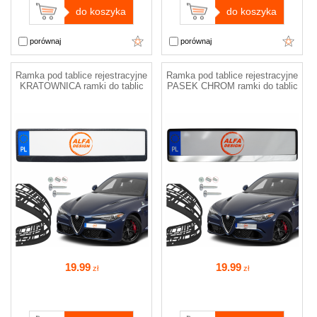
do koszyka
do koszyka
porównaj
porównaj
Ramka pod tablice rejestracyjne
Ramka pod tablice rejestracyjne
KRATOWNICA ramki do tablic
PASEK CHROM ramki do tablic
19
.99
19
.99
zł
zł